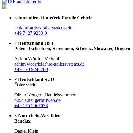
×
Innendienst im Werk für alle Gebiete
verkauf[at]tse-trailersystems.de
+49 7427 9233-0
×
Deutschland OST
Polen, Tschechien, Slowenien, Schweiz, Slowakei, Ungarn
Achim Wörrle | Verkauf
achim.woerrle[at]tse-trailersystems.de
+49 170 9248780
×
Deutschland SÜD
Österreich
Oliver Neuger | Handelsvertreter
o.b.c.a.neuger[at]web.de
+49 175 2067033
×
Nordrhein-Westfalen
Benelux
Daniel Klein