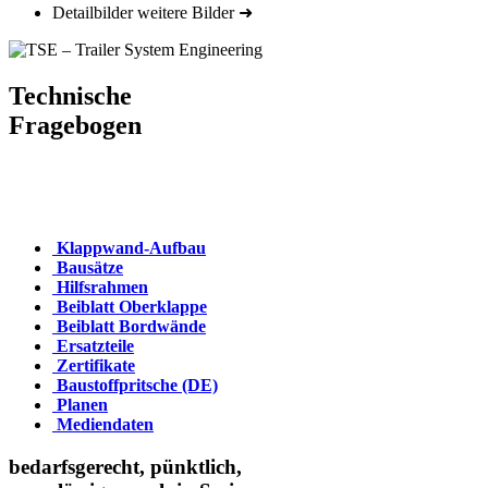
Detailbilder
weitere Bilder
➜
Technische
Fragebogen
Klappwand-Aufbau
Bausätze
Hilfsrahmen
Beiblatt Oberklappe
Beiblatt Bordwände
Ersatzteile
Zertifikate
Baustoff­pritsche (DE)
Planen
Mediendaten
bedarfsgerecht, pünktlich,