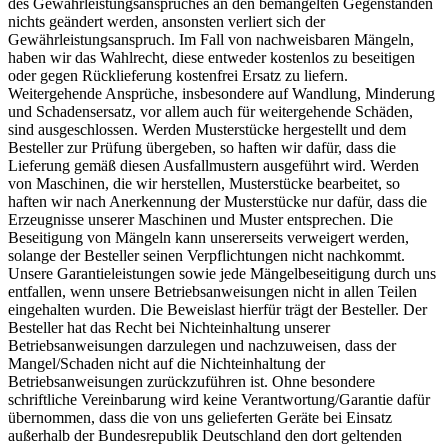
des Gewährleistungsanspruches an den bemängelten Gegenständen
nichts geändert werden, ansonsten verliert sich der
Gewährleistungsanspruch. Im Fall von nachweisbaren Mängeln,
haben wir das Wahlrecht, diese entweder kostenlos zu beseitigen
oder gegen Rücklieferung kostenfrei Ersatz zu liefern.
Weitergehende Ansprüche, insbesondere auf Wandlung, Minderung
und Schadensersatz, vor allem auch für weitergehende Schäden,
sind ausgeschlossen. Werden Musterstücke hergestellt und dem
Besteller zur Prüfung übergeben, so haften wir dafür, dass die
Lieferung gemäß diesen Ausfallmustern ausgeführt wird. Werden
von Maschinen, die wir herstellen, Musterstücke bearbeitet, so
haften wir nach Anerkennung der Musterstücke nur dafür, dass die
Erzeugnisse unserer Maschinen und Muster entsprechen. Die
Beseitigung von Mängeln kann unsererseits verweigert werden,
solange der Besteller seinen Verpflichtungen nicht nachkommt.
Unsere Garantieleistungen sowie jede Mängelbeseitigung durch uns
entfallen, wenn unsere Betriebsanweisungen nicht in allen Teilen
eingehalten wurden. Die Beweislast hierfür trägt der Besteller. Der
Besteller hat das Recht bei Nichteinhaltung unserer
Betriebsanweisungen darzulegen und nachzuweisen, dass der
Mangel/Schaden nicht auf die Nichteinhaltung der
Betriebsanweisungen zurückzuführen ist. Ohne besondere
schriftliche Vereinbarung wird keine Verantwortung/Garantie dafür
übernommen, dass die von uns gelieferten Geräte bei Einsatz
außerhalb der Bundesrepublik Deutschland den dort geltenden