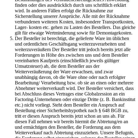
finden oder dies ausdrücklich durch uns schriftlich erklärt
wird. In anderen Fällen erfolgt die Rücknahme zur
Sicherstellung unserer Ansprüche. Alle mit der Rücknahme
verbundenen weiteren Kosten, insbesondere Transportkosten,
Lager- kosten etc. gehen zu Lasten des Bestellers. Das gleiche
gilt für etwaige Wertminderung sowie für Demontagekosten.
Der Besteller ist berechtigt, die gelieferte Ware im üblichen
und ordentlichen Geschäftsgang weiterzuverarbeiten und
weiterzuveräußern Der Besteller tritt jedoch bereits jetzt alle
Forderungen in Höhe des zwischen uns und dem Besteller
vereinbarten Kaufpreis (einschließlich jeweils gültiger
Umsatzsteuer) ab, die dem Besteller aus der
Weiterveräußerung der Ware erwachsen, und zwar
unabhängig davon, ob die Ware ohne oder nach erfolgter
Bearbeitung/ Verarbeitung bzw. ob sie an einen oder mehrere
Abnehmer weiterverkauft wird. Der Besteller versichert, dass
bei Abschluss dieses Vertrages eine Globalzession an ein
Factoring-Unternehmen oder einzige Dritte (z. B. Bankinstitut
etc.) nicht vorliegt. Steht dem Besteller ein Anspruch auf
Bestellung einer Sicherheitshypothek nach § 648 BGB zu,
tritt er diesen Anspruch bereits jetzt schon an uns ab. Für
diesen Fall nehmen wir bereits hiermit die Abtretung/en an
und ermächtigen den Besteller, die Forderung aus dem
Weiterverkauf nach Abtretung einzuziehen. Unsere Befugnis,